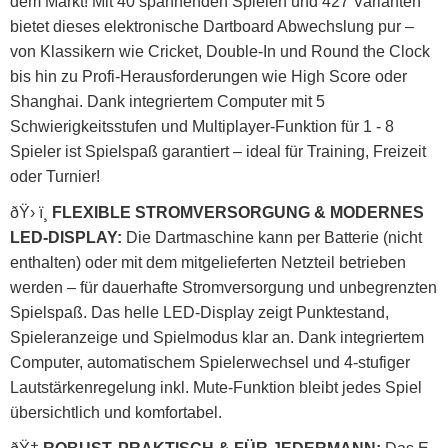
dem Markt! Mit 40 spannenden Spielen und 427 Varianten
bietet dieses elektronische Dartboard Abwechslung pur –
von Klassikern wie Cricket, Double-In und Round the Clock
bis hin zu Profi-Herausforderungen wie High Score oder
Shanghai. Dank integriertem Computer mit 5
Schwierigkeitsstufen und Multiplayer-Funktion für 1 - 8
Spieler ist Spielspaß garantiert – ideal für Training, Freizeit
oder Turnier!
ðŸ› ï¸
FLEXIBLE STROMVERSORGUNG & MODERNES
LED-DISPLAY:
Die Dartmaschine kann per Batterie (nicht
enthalten) oder mit dem mitgelieferten Netzteil betrieben
werden – für dauerhafte Stromversorgung und unbegrenzten
Spielspaß. Das helle LED-Display zeigt Punktestand,
Spieleranzeige und Spielmodus klar an. Dank integriertem
Computer, automatischem Spielerwechsel und 4-stufiger
Lautstärkenregelung inkl. Mute-Funktion bleibt jedes Spiel
übersichtlich und komfortabel.