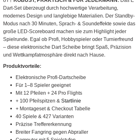
ðŸ†
ROBUST, PRAKTISCH & FÜR JEDERMANN:
Das E
Dart-Set überzeugt durch hochwertige Verarbeitung,
modernes Design und langlebige Materialien. Der Standby-
Modus nach 30 Minuten, Sprach- & Soundeffekte sowie das
große LED-Scoreboard machen sie zum Highlight jeder
Spielrunde. Egal ob Profi, Hobbyspieler oder Turnierfreund
– diese elektronische Dart Scheibe bringt Spaß, Präzision
und Wettkampfatmosphäre direkt nach Hause.
Produktvorteile:
Elektronische Profi-Dartscheibe
Für 1–8 Spieler geeignet
Mit 12 Pfeilen + 24 Pro Flights
+ 100 Pfeilspitzen &
Startlinie
+ Montageset & Checkout Tabelle
40 Spiele & 427 Varianten
Präzise Treffererkennung
Breiter Fangring gegen Abpraller
Computer mit 5 Spielstufen