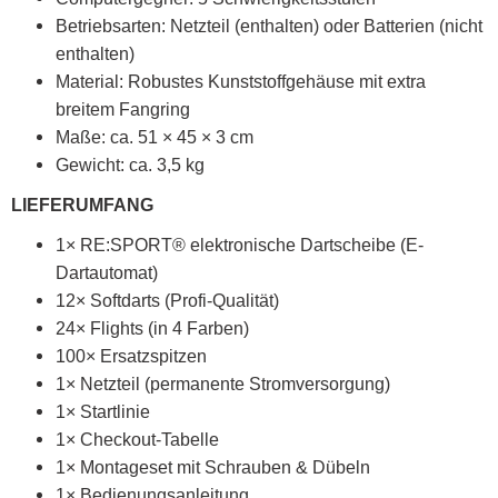
Betriebsarten: Netzteil (enthalten) oder Batterien (nicht
enthalten)
Material: Robustes Kunststoffgehäuse mit extra
breitem Fangring
Maße: ca. 51 × 45 × 3 cm
Gewicht: ca. 3,5 kg
LIEFERUMFANG
1× RE:SPORT® elektronische Dartscheibe (E-
Dartautomat)
12× Softdarts (Profi-Qualität)
24× Flights (in 4 Farben)
100× Ersatzspitzen
1× Netzteil (permanente Stromversorgung)
1× Startlinie
1× Checkout-Tabelle
1× Montageset mit Schrauben & Dübeln
1× Bedienungsanleitung