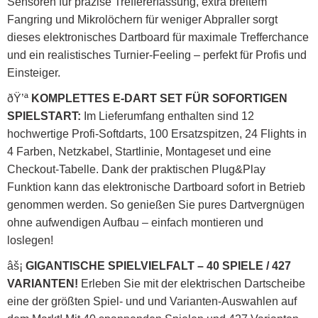
Sensoren für präzise Treffererfassung, extra breitem
Fangring und Mikrolöchern für weniger Abpraller sorgt
dieses elektronisches Dartboard für maximale Trefferchance
und ein realistisches Turnier-Feeling – perfekt für Profis und
Einsteiger.
ðŸ’ª
KOMPLETTES E-DART SET FÜR SOFORTIGEN
SPIELSTART:
Im Lieferumfang enthalten sind 12
hochwertige Profi-Softdarts, 100 Ersatzspitzen, 24 Flights in
4 Farben, Netzkabel, Startlinie, Montageset und eine
Checkout-Tabelle. Dank der praktischen Plug&Play
Funktion kann das elektronische Dartboard sofort in Betrieb
genommen werden. So genießen Sie pures Dartvergnügen
ohne aufwendigen Aufbau – einfach montieren und
loslegen!
âš¡
GIGANTISCHE SPIELVIELFALT – 40 SPIELE / 427
VARIANTEN!
Erleben Sie mit der elektrischen Dartscheibe
eine der größten Spiel- und und Varianten-Auswahlen auf