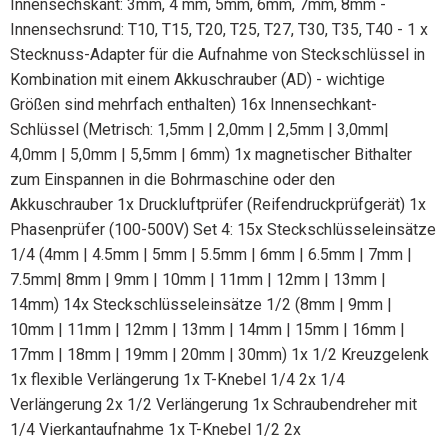
Innensechskant: 3mm, 4 mm, 5mm, 6mm, 7mm, 8mm -
Innensechsrund: T10, T15, T20, T25, T27, T30, T35, T40 - 1 x
Stecknuss-Adapter für die Aufnahme von Steckschlüssel in
Kombination mit einem Akkuschrauber (AD) - wichtige
Größen sind mehrfach enthalten) 16x Innensechkant-
Schlüssel (Metrisch: 1,5mm | 2,0mm | 2,5mm | 3,0mm|
4,0mm | 5,0mm | 5,5mm | 6mm) 1x magnetischer Bithalter
zum Einspannen in die Bohrmaschine oder den
Akkuschrauber 1x Druckluftprüfer (Reifendruckprüfgerät) 1x
Phasenprüfer (100-500V) Set 4: 15x Steckschlüsseleinsätze
1/4 (4mm | 4.5mm | 5mm | 5.5mm | 6mm | 6.5mm | 7mm |
7.5mm| 8mm | 9mm | 10mm | 11mm | 12mm | 13mm |
14mm) 14x Steckschlüsseleinsätze 1/2 (8mm | 9mm |
10mm | 11mm | 12mm | 13mm | 14mm | 15mm | 16mm |
17mm | 18mm | 19mm | 20mm | 30mm) 1x 1/2 Kreuzgelenk
1x flexible Verlängerung 1x T-Knebel 1/4 2x 1/4
Verlängerung 2x 1/2 Verlängerung 1x Schraubendreher mit
1/4 Vierkantaufnahme 1x T-Knebel 1/2 2x