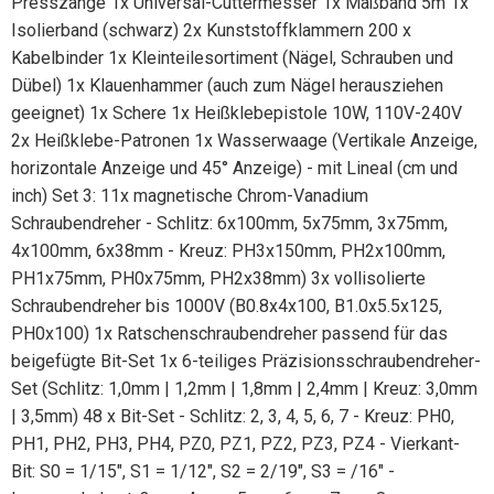
Presszange 1x Universal-Cuttermesser 1x Maßband 5m 1x
Isolierband (schwarz) 2x Kunststoffklammern 200 x
Kabelbinder 1x Kleinteilesortiment (Nägel, Schrauben und
Dübel) 1x Klauenhammer (auch zum Nägel herausziehen
geeignet) 1x Schere 1x Heißklebepistole 10W, 110V-240V
2x Heißklebe-Patronen 1x Wasserwaage (Vertikale Anzeige,
horizontale Anzeige und 45° Anzeige) - mit Lineal (cm und
inch) Set 3: 11x magnetische Chrom-Vanadium
Schraubendreher - Schlitz: 6x100mm, 5x75mm, 3x75mm,
4x100mm, 6x38mm - Kreuz: PH3x150mm, PH2x100mm,
PH1x75mm, PH0x75mm, PH2x38mm) 3x vollisolierte
Schraubendreher bis 1000V (B0.8x4x100, B1.0x5.5x125,
PH0x100) 1x Ratschenschraubendreher passend für das
beigefügte Bit-Set 1x 6-teiliges Präzisionsschraubendreher-
Set (Schlitz: 1,0mm | 1,2mm | 1,8mm | 2,4mm | Kreuz: 3,0mm
| 3,5mm) 48 x Bit-Set - Schlitz: 2, 3, 4, 5, 6, 7 - Kreuz: PH0,
PH1, PH2, PH3, PH4, PZ0, PZ1, PZ2, PZ3, PZ4 - Vierkant-
Bit: S0 = 1/15", S1 = 1/12", S2 = 2/19", S3 = /16" -