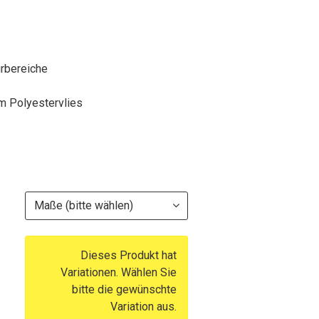
urbereiche
m Polyestervlies
Maße (bitte wählen)
Dieses Produkt hat
Variationen. Wählen Sie
bitte die gewünschte
Variation aus.