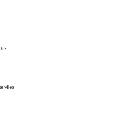
che
tervlies