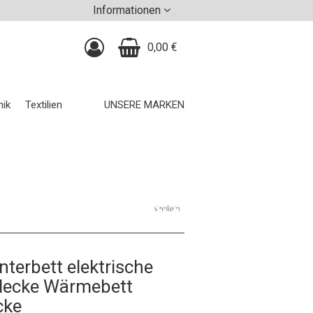
Informationen
0,00 €
nik
Textilien
UNSERE MARKEN
terbett elektrische
decke Wärmebett
cke